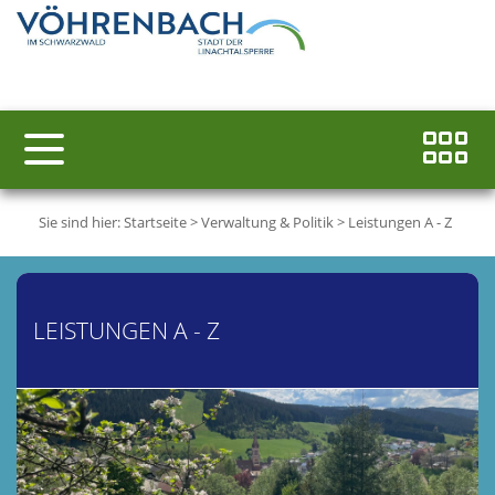
Sie sind hier:
Startseite
>
Verwaltung & Politik
>
Leistungen A - Z
LEISTUNGEN A - Z