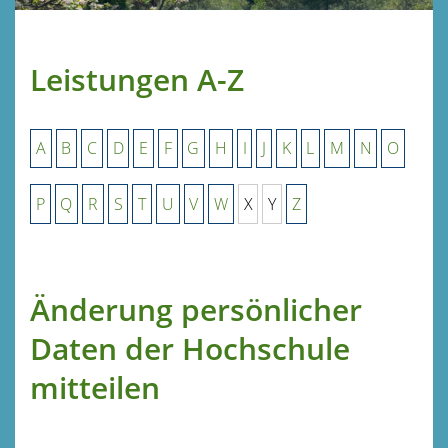
Leistungen A-Z
A
B
C
D
E
F
G
H
I
J
K
L
M
N
O
P
Q
R
S
T
U
V
W
X
Y
Z
Änderung persönlicher
Daten der Hochschule
mitteilen