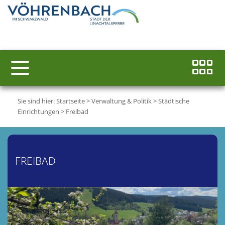
Sie sind hier:
Startseite
>
Verwaltung & Politik
>
Städtische
Einrichtungen
>
Freibad
FREIBAD