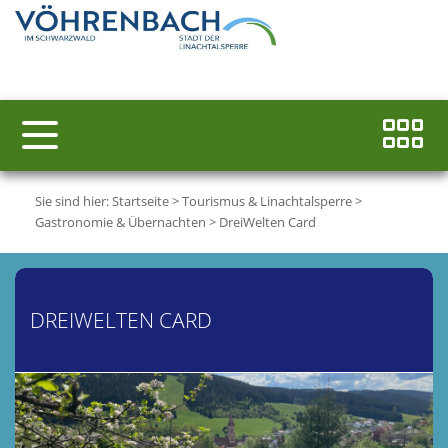
Sie sind hier:
Startseite
>
Tourismus & Linachtalsperre
>
Gastronomie & Übernachten
>
DreiWelten Card
DREIWELTEN CARD