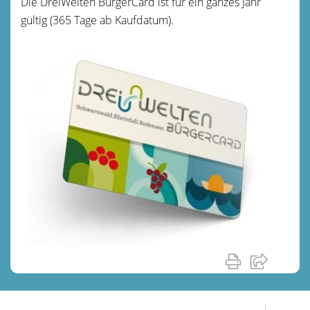
Die DreiWelten BürgerCard ist für ein ganzes Jahr
gültig (365 Tage ab Kaufdatum).