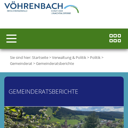
Sie sind hier:
Startseite
>
Verwaltung & Politik
>
Politik
>
Gemeinderat
>
Gemeinderatsberichte
GEMEINDERATSBERICHTE