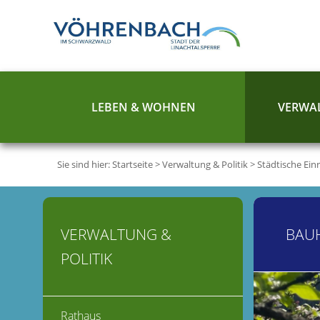
LEBEN & WOHNEN
VERWAL
Sie sind hier:
Startseite
>
Verwaltung & Politik
>
Städtische Ein
VERWALTUNG &
BAU
POLITIK
Rathaus