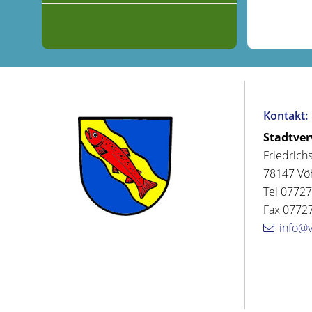
Kontakt:
Stadtve
Friedrich
78147 Vö
Tel 07727
Fax 07727
info@