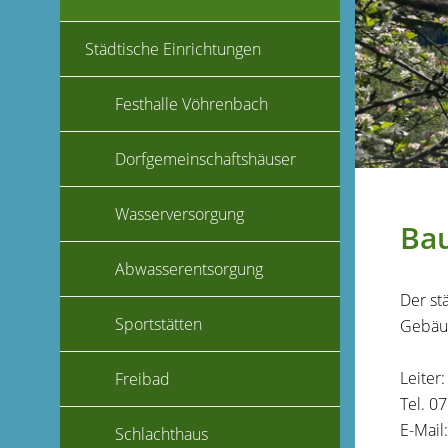
Städtische Einrichtungen
Festhalle Vöhrenbach
Dorfgemeinschaftshäuser
Wasserversorgung
Ba
Abwasserentsorgung
Der st
Sportstätten
Gebäud
Leiter
Freibad
Tel. 0
E-Mail
Schlachthaus