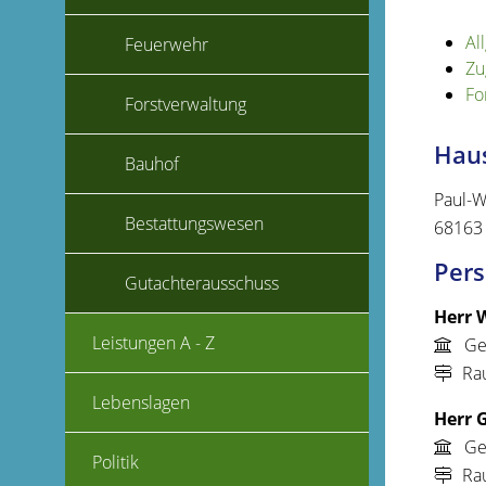
Al
Feuerwehr
Zu
Fo
Forstverwaltung
Haus
Bauhof
Paul-W
Bestattungswesen
68163
Pers
Gutachterausschuss
Herr
W
Leistungen A - Z
Ge
Ra
Lebenslagen
Herr
Ge
Politik
Ra