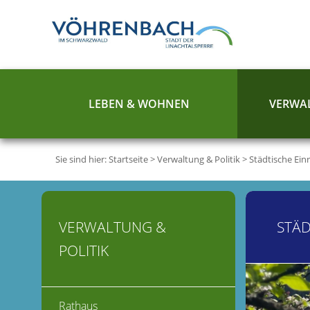
LEBEN & WOHNEN
VERWAL
Sie sind hier:
Startseite
>
Verwaltung & Politik
>
Städtische Ein
VERWALTUNG &
STÄD
POLITIK
Rathaus