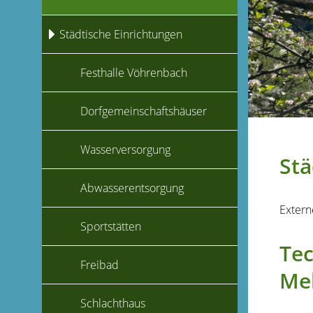
Städtische Einrichtungen
Festhalle Vöhrenbach
Dorfgemeinschaftshäuser
Wasserversorgung
Stä
Abwasserentsorgung
Extern
Sportstätten
Tec
Freibad
Me
Schlachthaus