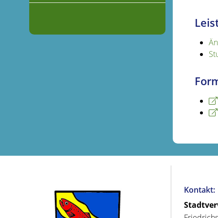
Leis
Än
St
Form
Kontakt:
Stadtve
Friedrich