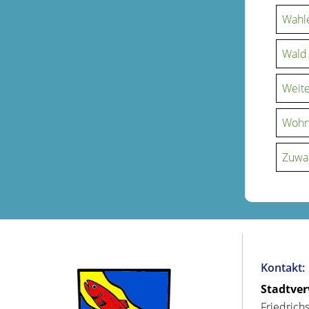
Wahle
Wald
Weite
Woh
Zuwa
Kontakt:
Stadtve
Friedrich