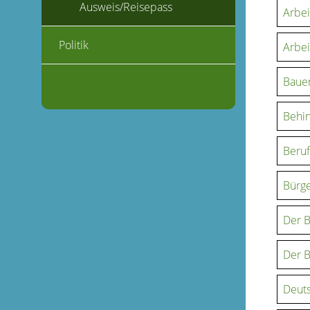
Ausweis/Reisepass
Arbe
Politik
Arbei
Baue
Behi
Beruf
Bürge
Der B
Der B
Deuts