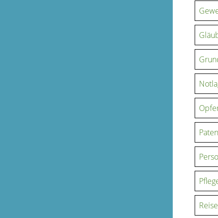
Gewe
Gläub
Grun
Notl
Opfer
Paten
Perso
Pfleg
Reis