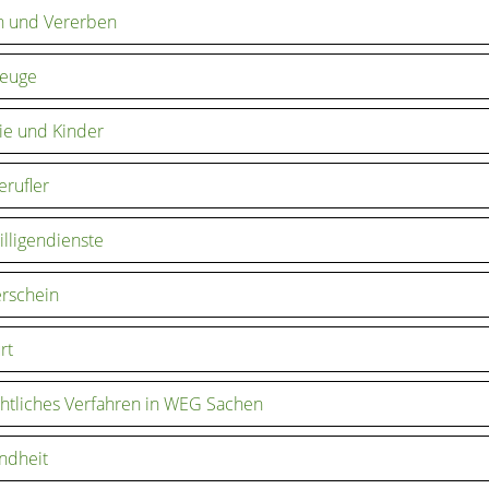
n und Vererben
zeuge
ie und Kinder
erufler
illigendienste
rschein
rt
htliches Verfahren in WEG Sachen
ndheit