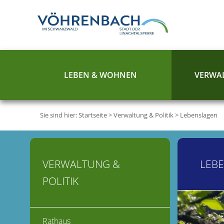
LEBEN & WOHNEN
VERWAL
Sie sind hier:
Startseite
>
Verwaltung & Politik
>
Lebenslagen
VERWALTUNG &
LEB
POLITIK
Rathaus