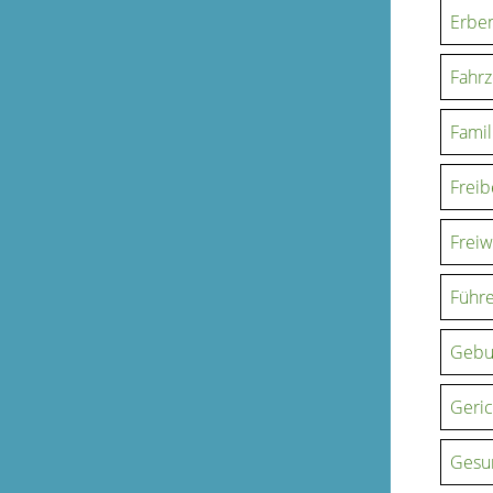
Erbe
Fahr
Famil
Freib
Freiw
Führe
Gebu
Geric
Gesu