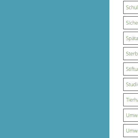
Schu
Sich
Späta
Sterb
Stift
Stud
Tierh
Umwe
Umwe