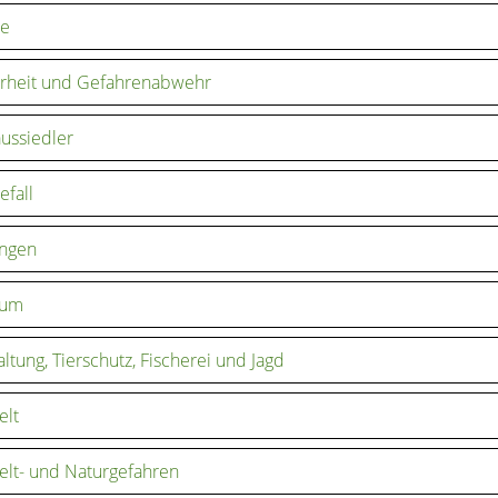
le
erheit und Gefahrenabwehr
ussiedler
efall
ungen
ium
altung, Tierschutz, Fischerei und Jagd
lt
lt- und Naturgefahren