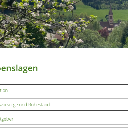
benslagen
tion
svorsorge und Ruhestand
tgeber