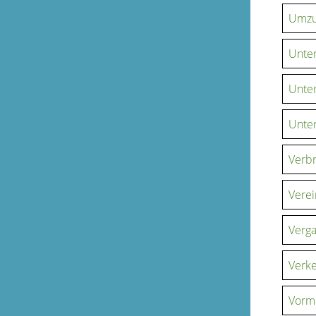
Umz
Unte
Unte
Unte
Verbr
Vere
Verga
Verk
Vormu