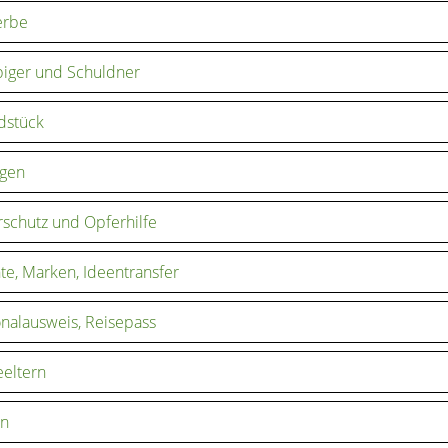
rbe
iger und Schuldner
dstück
agen
schutz und Opferhilfe
te, Marken, Ideentransfer
nalausweis, Reisepass
eeltern
en