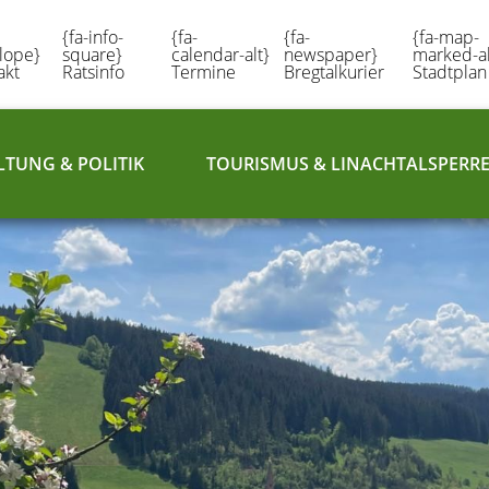
{fa-info-
{fa-
{fa-
{fa-map-
lope}
square}
calendar-alt}
newspaper}
marked-al
akt
Ratsinfo
Termine
Bregtalkurier
Stadtplan
TUNG & POLITIK
TOURISMUS & LINACHTALSPERR