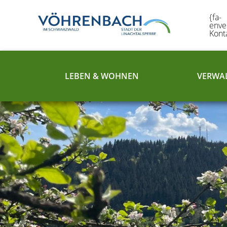
{fa-
enve
Kont
LEBEN & WOHNEN
VERWAL