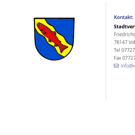
Kontakt:
Stadtve
Friedrich
78147 Vö
Tel 07727
Fax 07727
info@