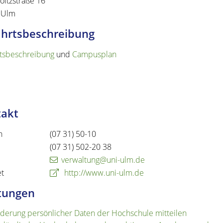
ltzstraße 16
Ulm
hrtsbeschreibung
tsbeschreibung
und
Campusplan
takt
n
(07
31) 50-10
(07
31) 502-20
38
verwaltung@uni-ulm.de
et
http://www.uni-ulm.de
tungen
derung persönlicher Daten der Hochschule mitteilen