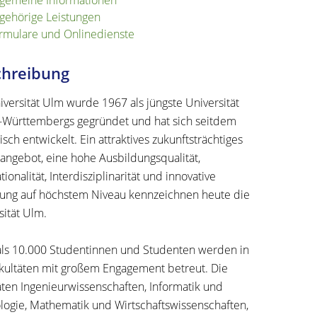
lgemeine Informationen
gehörige Leistungen
rmulare und Onlinedienste
chreibung
iversität Ulm wurde 1967 als jüngste Universität
-Württembergs
gegründet
und hat sich seitdem
sch entwickelt. Ein attraktives zukunftsträchtiges
angebot, eine hohe Ausbildungsqualität,
tionalität
, Interdisziplinarität und innovative
hung
auf höchstem Niveau kennzeichnen heute die
sität Ulm.
ls 10.000 Studentinnen und Studenten werden in
akultäten mit großem Engagement betreut. Die
äten
Ingenieurwissenschaften, Informatik und
logie
,
Mathematik und Wirtschaftswissenschaften
,