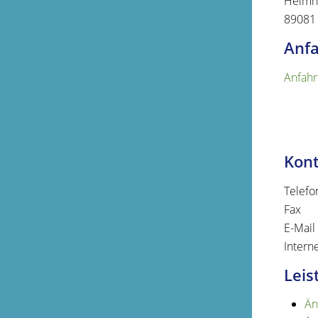
Helmho
89081
Anfa
Anfahr
Kon
Telefo
Fax
E-Mail
Intern
Leis
Än