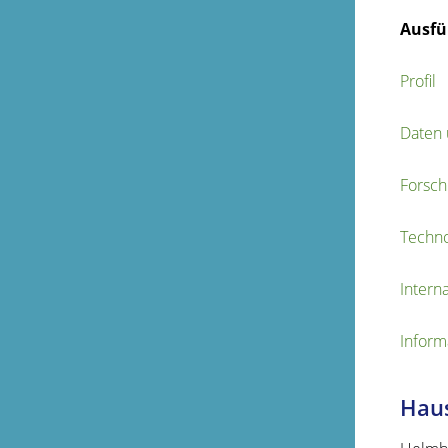
Ausfü
Profil
Daten 
Forsc
Techno
Interna
Inform
Haus