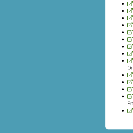
On
Fr