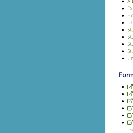
Au
Ex
Ho
In
St
St
St
St
Un
Form
Di