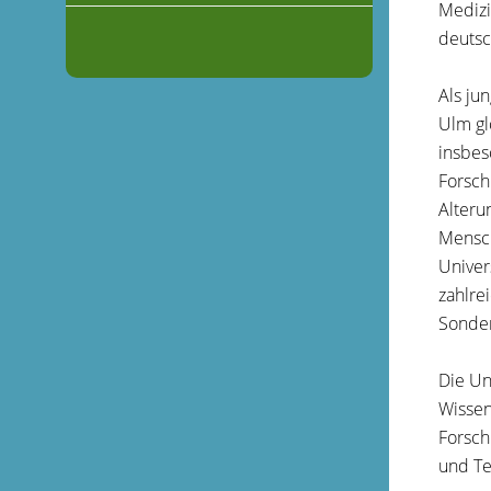
Mediz
deutsc
Als ju
Ulm gl
insbes
Forsch
Alteru
Mensch
Univer
zahlre
Sonder
Die Un
Wissen
Forsch
und T