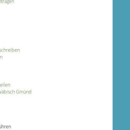
ntragen
schreiben
en
eilen
hwäbisch Gmünd
führen