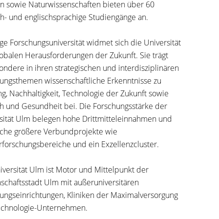
in
sowie
Naturwissenschaften
bieten über 60
h- und englischsprachige
Studiengänge
an.
nge Forschungsuniversität widmet sich die Universität
obalen Herausforderungen der Zukunft. Sie trägt
ondere in ihren strategischen und interdisziplinären
ungsthemen wissenschaftliche Erkenntnisse zu
ng, Nachhaltigkeit, Technologie der Zukunft sowie
 und Gesundheit bei. Die Forschungsstärke der
sität Ulm belegen hohe Drittmitteleinnahmen und
iche größere Verbundprojekte wie
forschungsbereiche
und ein
Exzellenzcluster
.
iversität Ulm ist Motor und Mittelpunkt der
schaftsstadt Ulm
mit außeruniversitären
ungseinrichtungen, Kliniken der Maximalversorgung
echnologie-Unternehmen.