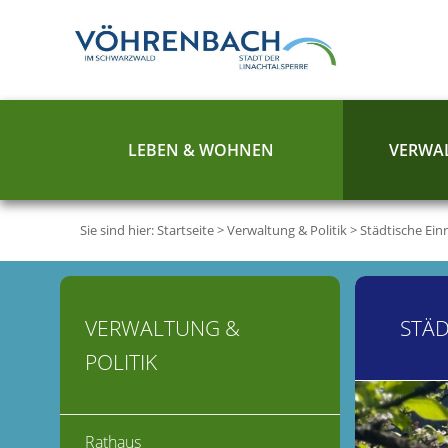
LEBEN & WOHNEN
VERWAL
Sie sind hier:
Startseite
>
Verwaltung & Politik
>
Städtische Ein
VERWALTUNG &
STÄD
POLITIK
Rathaus