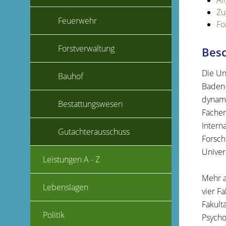
Al
Zu
Feuerwehr
Fo
Forstverwaltung
Bes
Die Un
Bauhof
Baden
dynami
Bestattungswesen
Fächer
I
nterna
Gutachterausschuss
Forsc
Univer
Leistungen A - Z
Mehr a
Lebenslagen
vier F
Fakult
Politik
Psycho