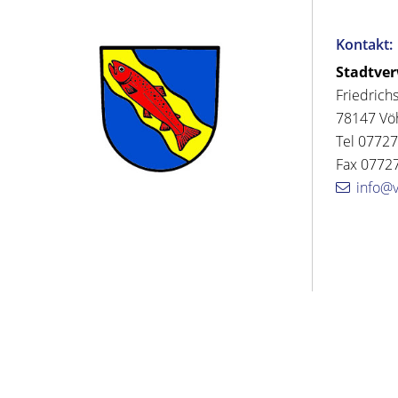
Kontakt:
Stadtve
Friedrich
78147 Vö
Tel 07727
Fax 07727
info@