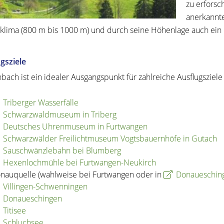
zu erforsch
anerkannt
lima (800 m bis 1000 m) und durch seine Höhenlage auch ein i
gsziele
bach ist ein idealer Ausgangspunkt für zahlreiche Ausflugszie
Triberger Wasserfälle
Schwarzwaldmuseum in Triberg
Deutsches Uhrenmuseum in Furtwangen
Schwarzwälder Freilichtmuseum Vogtsbauernhöfe in Gutach
Sauschwänzlebahn bei Blumberg
Hexenlochmühle bei Furtwangen-Neukirch
nauquelle (wahlweise bei Furtwangen oder in
Donaueschin
Villingen-Schwenningen
Donaueschingen
Titisee
Schluchsee