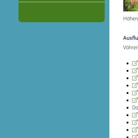
Höhenk
Ausflu
Vöhren
Do