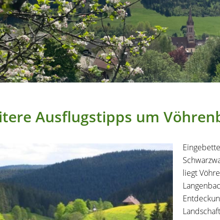
tere Ausflugstipps um Vöhren
Eingebette
Schwarzwa
liegt Vöhr
Langenbach
Entdeckung
Landschaft