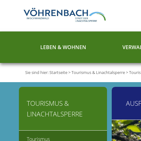
LEBEN & WOHNEN
VERWAL
Sie sind hier:
Startseite
>
Tourismus & Linachtalsperre
>
Touri
TOURISMUS &
AUS
LINACHTALSPERRE
Tourismus