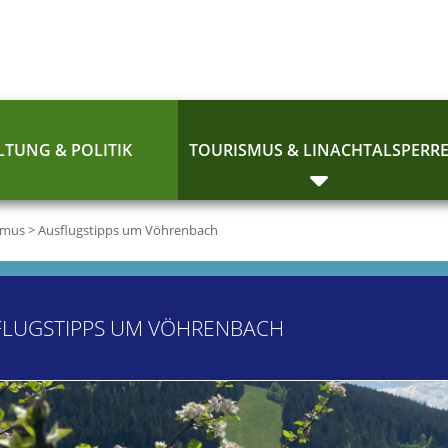
TUNG & POLITIK
TOURISMUS & LINACHTALSPERR
smus
>
Ausflugstipps um Vöhrenbach
FLUGSTIPPS UM VÖHRENBACH