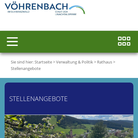
Sie sind hier:
Startseite
>
Verwaltung & Politik
>
Rathaus
>
Stellenangebote
STELLENANGEBOTE