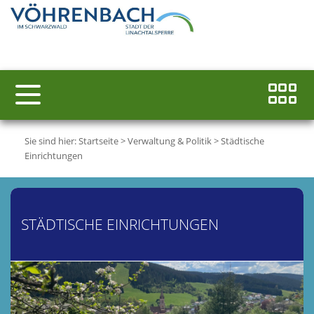
Sie sind hier:
Startseite
>
Verwaltung & Politik
>
Städtische
Einrichtungen
STÄDTISCHE EINRICHTUNGEN