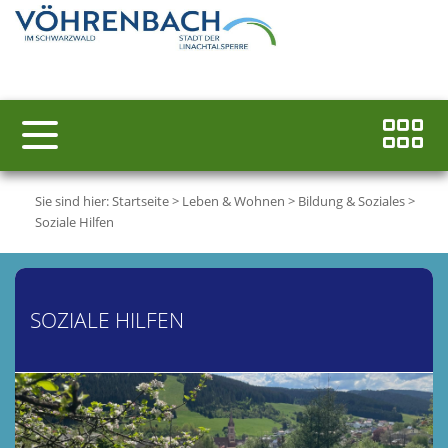
Sie sind hier:
Startseite
>
Leben & Wohnen
>
Bildung & Soziales
>
Soziale Hilfen
SOZIALE HILFEN