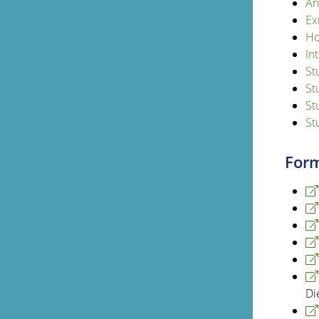
Än
Ex
Ho
In
St
St
St
St
Form
Di