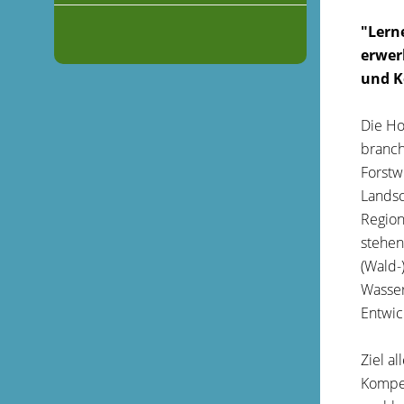
"Lern
erwer
und K
Die Ho
branch
Forstw
Landsc
Region
stehen
(Wald-
Wasser
Entwic
Ziel a
Kompet