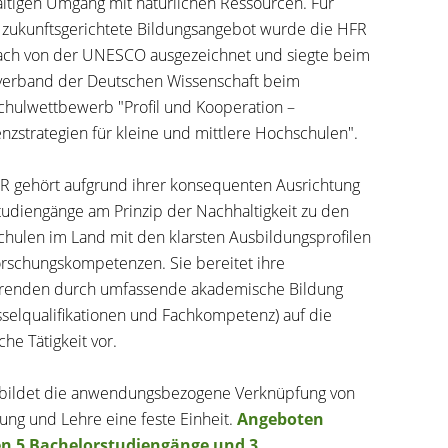
ltigen Umgang mit natürlichen Ressourcen. Für
 zukunftsgerichtete Bildungsangebot wurde die HFR
ch von der UNESCO ausgezeichnet und siegte beim
rverband der Deutschen Wissenschaft beim
hulwettbewerb "Profil und Kooperation –
enzstrategien für kleine und mittlere Hochschulen".
R gehört aufgrund ihrer konsequenten Ausrichtung
Studiengänge am Prinzip der Nachhaltigkeit zu den
hulen im Land mit den klarsten Ausbildungsprofilen
rschungskompetenzen. Sie bereitet ihre
renden durch umfassende akademische Bildung
sselqualifikationen und Fachkompetenz) auf die
che Tätigkeit vor.
bildet die anwendungsbezogene Verknüpfung von
ung und Lehre eine feste Einheit.
Angeboten
n 5 Bachelorstudiengänge und 3