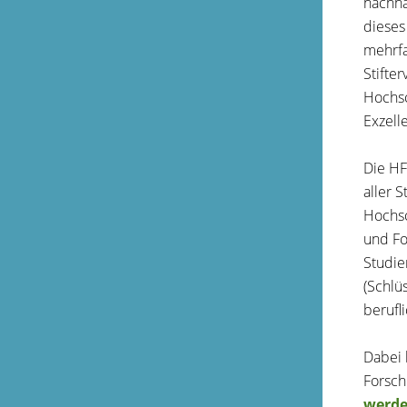
nachha
dieses
mehrfa
Stifte
Hochsc
Exzell
Die HF
aller 
Hochsc
und Fo
Studie
(Schlü
berufli
Dabei 
Forsch
werde