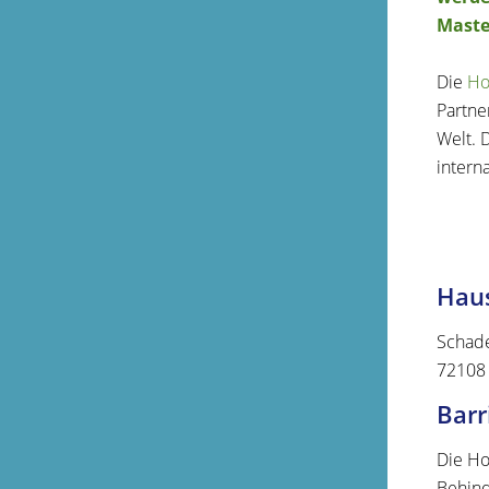
Maste
Die
Ho
Partne
Welt. 
intern
Haus
Schade
72108
Barr
Die Ho
Behind