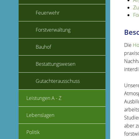
Al
Zu
Feuerwehr
Fo
Forstverwaltung
Bes
Die
Ho
Bauhof
praxis
Nachha
Bestattungswesen
interd
Gutachterausschuss
Unsere
Atmosp
Leistungen A - Z
Ausbil
arbeit
Lebenslagen
Studie
aber z
Politik
forstwi