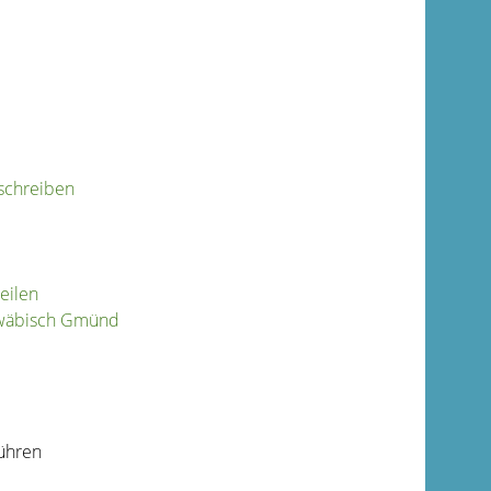
schreiben
eilen
hwäbisch Gmünd
führen