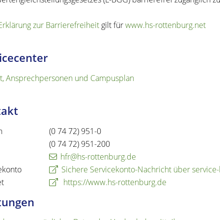
Erklärung zur Barrierefreiheit
gilt für
www.hs-rottenburg.net
icecenter
t, Ansprechpersonen und Campusplan
takt
n
(0
74
72) 951-0
(0
74
72) 951-200
hfr@hs-rottenburg.de
ekonto
Sichere Servicekonto-Nachricht über servic
et
https://www.hs-rottenburg.de
tungen