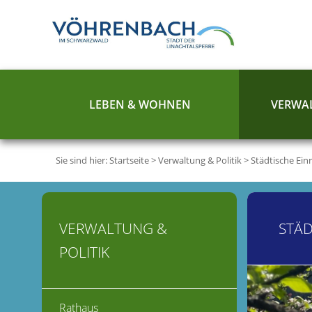
LEBEN & WOHNEN
VERWAL
Sie sind hier:
Startseite
>
Verwaltung & Politik
>
Städtische Ein
VERWALTUNG &
STÄD
POLITIK
Rathaus