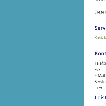
Diese
Serv
Kontak
Kon
Telefo
Fax
E-Mail
Servic
Intern
Leis