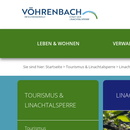
LEBEN & WOHNEN
VERWAL
Sie sind hier:
Startseite
>
Tourismus & Linachtalsperre
>
Linach
TOURISMUS &
LINA
LINACHTALSPERRE
Tourismus