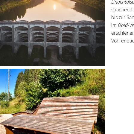
Linachtals
spannende
bis zur Sa
im
Dold-Ve
erschienen
Vöhrenbach