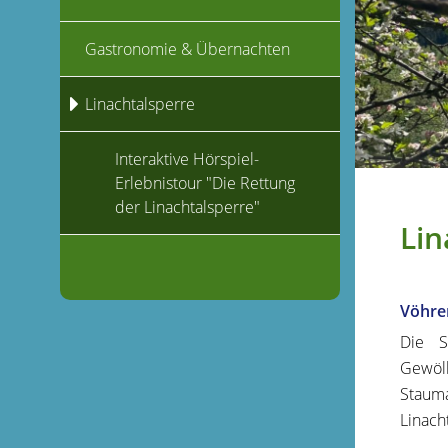
Gastronomie & Übernachten
Linachtalsperre
Interaktive Hörspiel-
Erlebnistour "Die Rettung
der Linachtalsperre"
Lin
Vöhren
Die S
Gewölb
Stauma
Linach