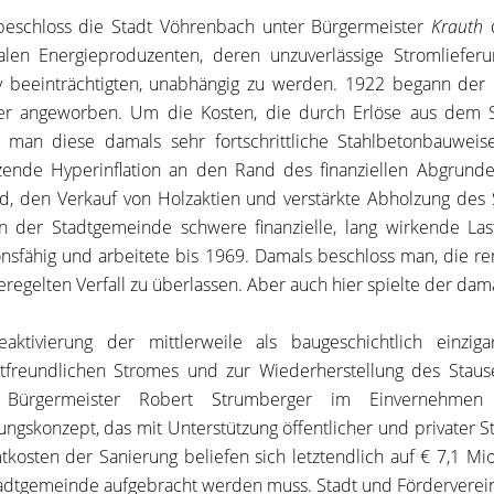
eschloss die Stadt Vöhrenbach unter Bürgermeister
Krauth
d
alen Energieproduzenten, deren unzuverlässige Stromlieferu
v beeinträchtigten, unabhängig zu werden. 1922 begann der
er angeworben. Um die Kosten, die durch Erlöse aus dem St
 man diese damals sehr fortschrittliche Stahlbetonbauwei
zende Hyperinflation an den Rand des finanziellen Abgrunde
d, den Verkauf von Holzaktien und verstärkte Abholzung de
n der Stadtgemeinde schwere finanzielle, lang wirkende Last
onsfähig und arbeitete bis 1969. Damals beschloss man, die 
regelten Verfall zu überlassen. Aber auch hier spielte der dam
aktivierung der mittlerweile als baugeschichtlich einzig
freundlichen Stromes und zur Wiederherstellung des Stausee
 Bürgermeister Robert Strumberger im Einvernehme
ungskonzept, das mit Unterstützung öffentlicher und privater S
kosten der Sanierung beliefen sich letztendlich auf € 7,1 Mio
adtgemeinde aufgebracht werden muss. Stadt und Förderverein