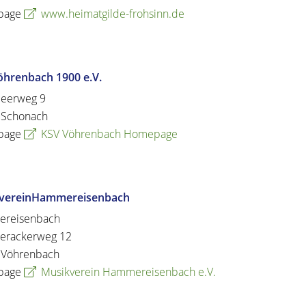
page
www.heimatgilde-frohsinn.de
öhrenbach 1900 e.V.
beerweg 9
Schonach
page
KSV Vöhrenbach Homepage
vereinHammereisenbach
reisenbach
rackerweg 12
Vöhrenbach
page
Musikverein Hammereisenbach e.V.