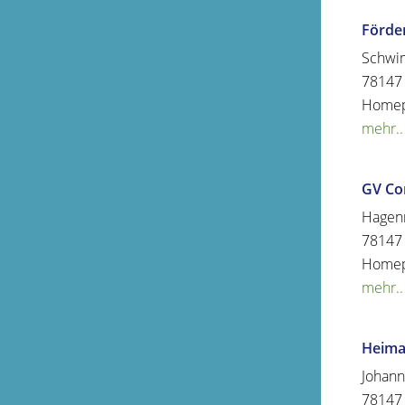
Förde
Schwi
78147
Home
mehr..
GV Co
Hagenr
78147
Home
mehr..
Heimat
Johann
78147