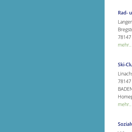
Rad- 
Lange
Bregst
78147
mehr..
Ski-Cl
Linach
78147
BADE
Home
mehr..
Sozia