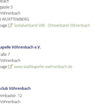
nbach
gässle 5
Vöhrenbach
N-WÜRTTEMBERG
page
Sozialverband VdK - Ortsverband Vöhrenbach
apelle Vöhrenbach e.V.
raße 7
Vöhrenbach
page
www.stadtkapelle-voehrenbach.de
sclub Vöhrenbach
mmbadstr. 12
Vöhrenbach