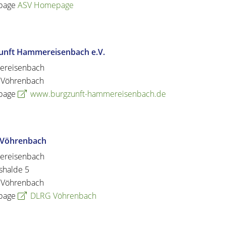
page
ASV Homepage
unft Hammereisenbach e.V.
reisenbach
Vöhrenbach
page
www.burgzunft-hammereisenbach.de
Vöhrenbach
reisenbach
shalde 5
Vöhrenbach
page
DLRG Vöhrenbach