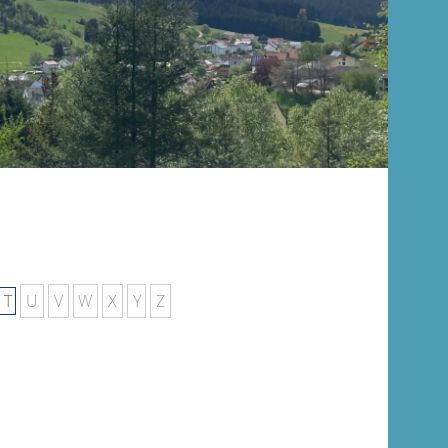
T
U
V
W
X
Y
Z