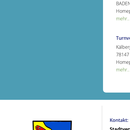
BADE
Home
mehr..
Turnv
Kälber
78147
Home
mehr..
Kontakt:
Stadtve