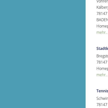
Vöhre
Kälber
78147
BADE
Home
mehr..
Stadtk
Bregst
78147
Home
mehr..
Tenni
Schwi
78147