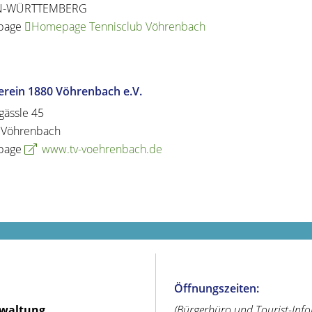
N-WÜRTTEMBERG
page
Homepage Tennisclub Vöhrenbach
erein 1880 Vöhrenbach e.V.
gässle 45
Vöhrenbach
page
www.tv-voehrenbach.de
Öffnungszeiten:
rwaltung
(Bürgerbüro und Tourist-Inf