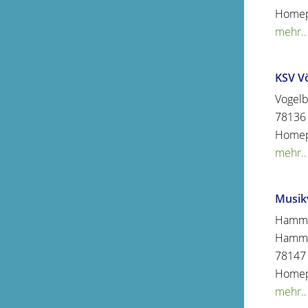
Home
mehr..
KSV V
Vogel
78136
Home
mehr..
Musik
Hamme
Hamme
78147
Home
mehr..