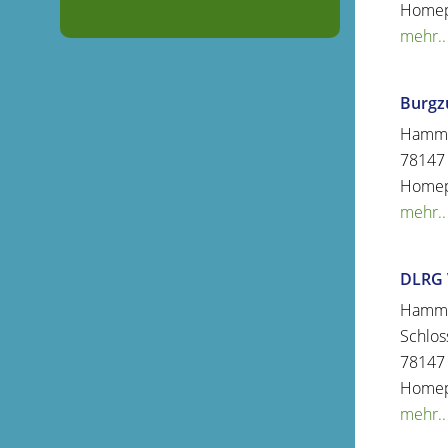
Home
mehr..
Burgz
Hamme
78147
Home
mehr..
DLRG 
Hamme
Schlos
78147
Home
mehr..