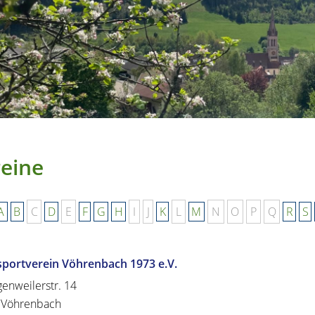
eine
A
B
C
D
E
F
G
H
I
J
K
L
M
N
O
P
Q
R
S
sportverein Vöhrenbach 1973 e.V.
enweilerstr. 14
Vöhrenbach