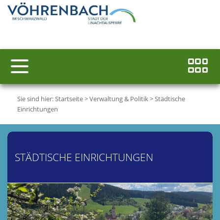
Sie sind hier:
Startseite
>
Verwaltung & Politik
>
Städtische
Einrichtungen
STÄDTISCHE EINRICHTUNGEN