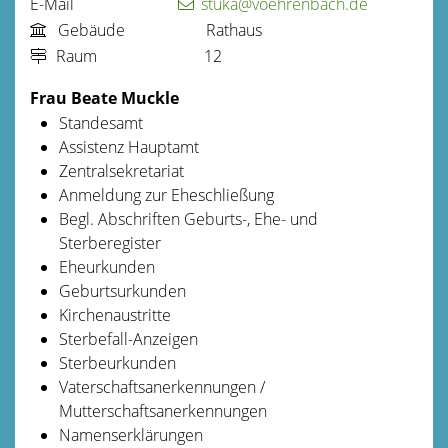
E-Mail
stuka@voehrenbach.de
Gebäude
Rathaus
Raum
12
Frau
Beate
Muckle
Standesamt
Assistenz Hauptamt
Zentralsekretariat
Anmeldung zur Eheschließung
Begl. Abschriften Geburts-, Ehe- und
Sterberegister
Eheurkunden
Geburtsurkunden
Kirchenaustritte
Sterbefall-Anzeigen
Sterbeurkunden
Vaterschaftsanerkennungen /
Mutterschaftsanerkennungen
Namenserklärungen