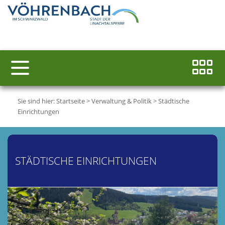
Sie sind hier:
Startseite
>
Verwaltung & Politik
>
Städtische
Einrichtungen
STÄDTISCHE EINRICHTUNGEN