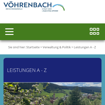
Sie sind hier:
Startseite
>
Verwaltung & Politik
>
Leistungen A - Z
LEISTUNGEN A - Z