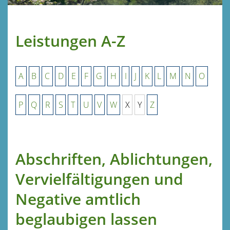
Leistungen A-Z
A
B
C
D
E
F
G
H
I
J
K
L
M
N
O
P
Q
R
S
T
U
V
W
X
Y
Z
Abschriften, Ablichtungen,
Vervielfältigungen und
Negative amtlich
beglaubigen lassen