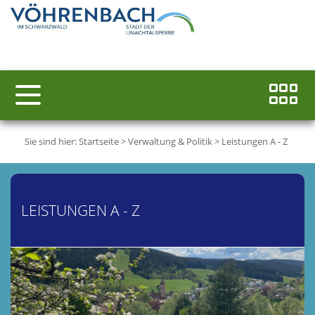
Sie sind hier:
Startseite
>
Verwaltung & Politik
>
Leistungen A - Z
LEISTUNGEN A - Z