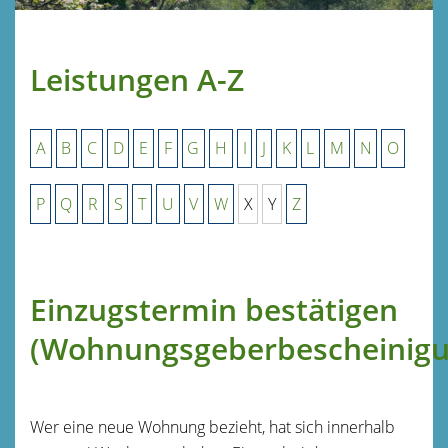
Leistungen A-Z
A
B
C
D
E
F
G
H
I
J
K
L
M
N
O
P
Q
R
S
T
U
V
W
X
Y
Z
Einzugstermin bestätigen
(Wohnungsgeberbescheinigu
Wer eine neue Wohnung bezieht, hat sich innerhalb