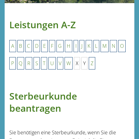
Leistungen A-Z
A
B
C
D
E
F
G
H
I
J
K
L
M
N
O
P
Q
R
S
T
U
V
W
X
Y
Z
Sterbeurkunde
beantragen
Sie benötigen eine Sterbeurkunde, wenn Sie die