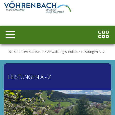
Sie sind hier:
Startseite
>
Verwaltung & Politik
>
Leistungen A - Z
LEISTUNGEN A - Z