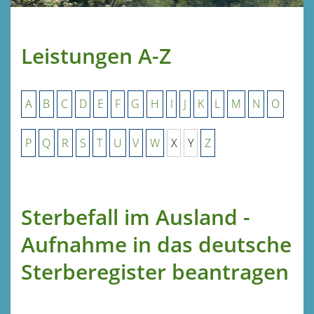
Leistungen A-Z
A
B
C
D
E
F
G
H
I
J
K
L
M
N
O
P
Q
R
S
T
U
V
W
X
Y
Z
Sterbefall im Ausland -
Aufnahme in das deutsche
Sterberegister beantragen