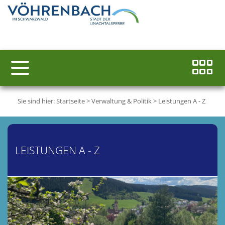
Sie sind hier:
Startseite
>
Verwaltung & Politik
>
Leistungen A - Z
LEISTUNGEN A - Z