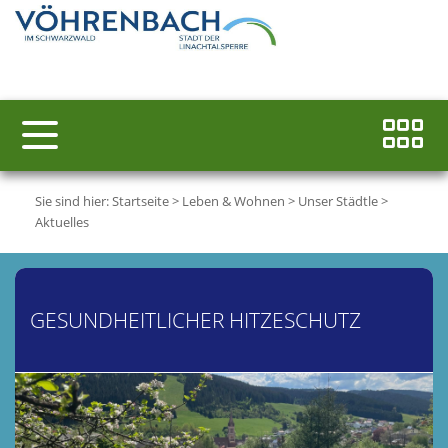
Sie sind hier:
Startseite
>
Leben & Wohnen
>
Unser Städtle
>
Aktuelles
GESUNDHEITLICHER HITZESCHUTZ