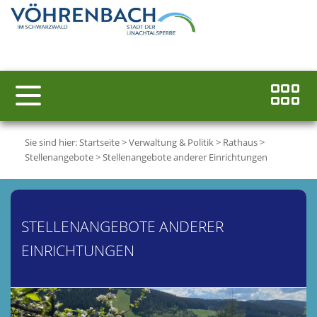
Sie sind hier:
Startseite
>
Verwaltung & Politik
>
Rathaus
>
Stellenangebote
>
Stellenangebote anderer Einrichtungen
STELLENANGEBOTE ANDERER
EINRICHTUNGEN