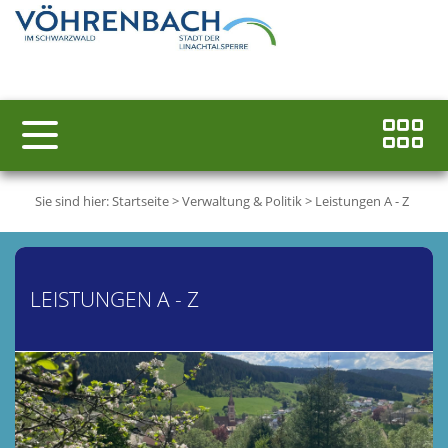
Sie sind hier:
Startseite
>
Verwaltung & Politik
>
Leistungen A - Z
LEISTUNGEN A - Z