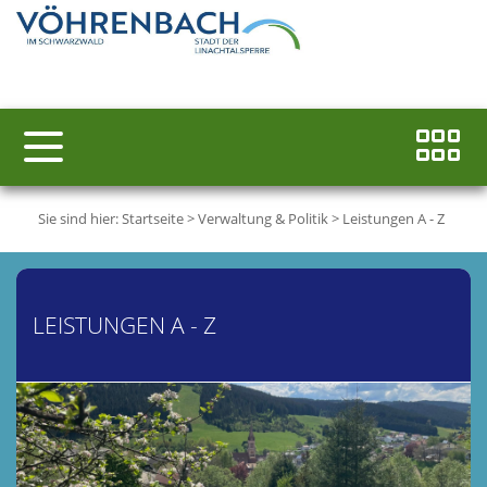
Sie sind hier:
Startseite
>
Verwaltung & Politik
>
Leistungen A - Z
LEISTUNGEN A - Z