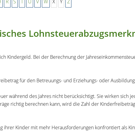
Q
R
S
T
U
V
W
X
Y
Z
ronisches Lohnsteuerabzugsmer
lich Kindergeld. Bei der Berechnung der Jahreseinkommensteuer
Freibetrag für den Betreuungs- und Erziehungs- oder Ausbildung
r während des Jahres nicht berücksichtigt. Sie wirken sich je
räge richtig berechnen kann, wird die Zahl der Kinderfreibetr
g ihrer Kinder mit mehr Herausforderungen konfrontiert als K