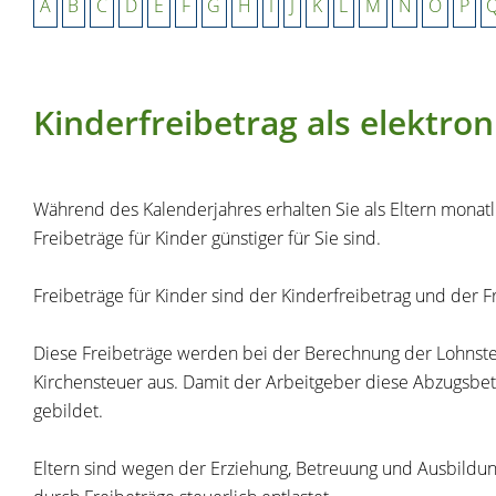
A
B
C
D
E
F
G
H
I
J
K
L
M
N
O
P
Kinderfreibetrag als elekt
Während des Kalenderjahres erhalten Sie als Eltern monat
Freibeträge für Kinder günstiger für Sie sind.
Freibeträge für Kinder sind der Kinderfreibetrag und der 
Diese Freibeträge werden bei der Berechnung der Lohnsteue
Kirchensteuer aus. Damit der Arbeitgeber diese Abzugsbet
gebildet.
Eltern sind wegen der Erziehung, Betreuung und Ausbildun