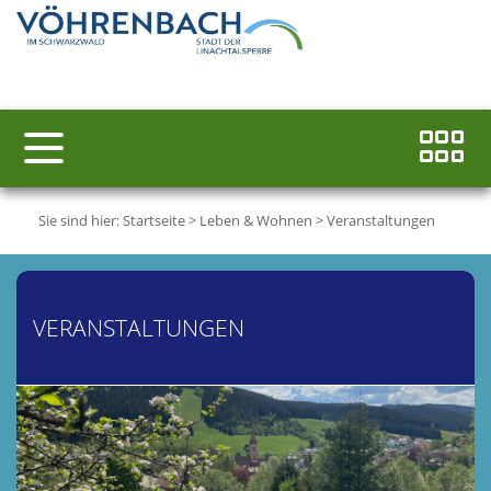
Sie sind hier:
Startseite
>
Leben & Wohnen
>
Veranstaltungen
VERANSTALTUNGEN