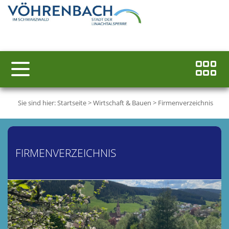
Sie sind hier:
Startseite
>
Wirtschaft & Bauen
>
Firmenverzeichnis
FIRMENVERZEICHNIS