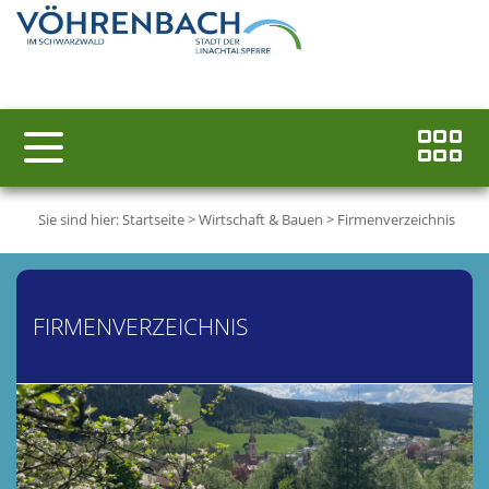
Sie sind hier:
Startseite
>
Wirtschaft & Bauen
>
Firmenverzeichnis
FIRMENVERZEICHNIS