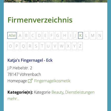
Firmenverzeichnis
Alle
A
B
C
D
E
F
G
H
I
J
K
L
M
N
O
P
Q
R
S
T
U
V
W
X
Y
Z
Katja's Fingernagel - Eck
J.P.Hebelstr. 2
78147
Vöhrenbach
Homepage
Fingernagelkosmetik
Kategorie
Beauty
,
Dienstleistungen
mehr..