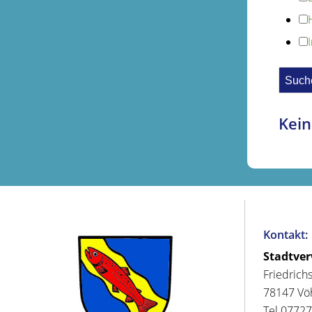
Kein
Kontakt:
Stadtve
Friedrich
78147 Vö
Tel 07727