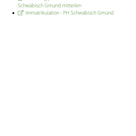
Schwäbisch Gmünd mitteilen
Immatrikulation - PH Schwäbisch Gmünd
Copyright © 2020 - 2021 dvv-bw -
https://www.voehrenbach.de/verwaltung-und-
politik/staedtische+einrichtungen