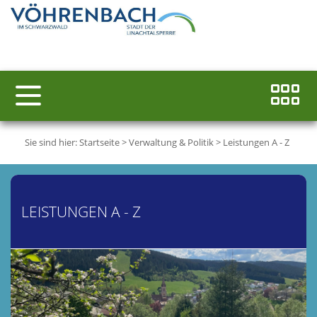
Sie sind hier:
Startseite
>
Verwaltung & Politik
>
Leistungen A - Z
LEISTUNGEN A - Z