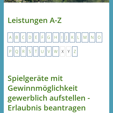
Leistungen A-Z
A
B
C
D
E
F
G
H
I
J
K
L
M
N
O
P
Q
R
S
T
U
V
W
X
Y
Z
Spielgeräte mit
Gewinnmöglichkeit
gewerblich aufstellen -
Erlaubnis beantragen