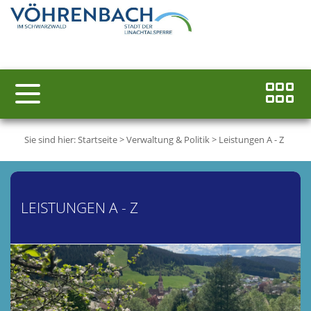
Sie sind hier:
Startseite
>
Verwaltung & Politik
>
Leistungen A - Z
LEISTUNGEN A - Z