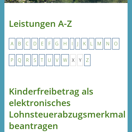
Leistungen A-Z
A
B
C
D
E
F
G
H
I
J
K
L
M
N
O
P
Q
R
S
T
U
V
W
X
Y
Z
Kinderfreibetrag als
elektronisches
Lohnsteuerabzugsmerkmal
beantragen