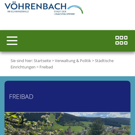
Sie sind hier:
Startseite
>
Verwaltung & Politik
>
Städtische
Einrichtungen
>
Freibad
FREIBAD