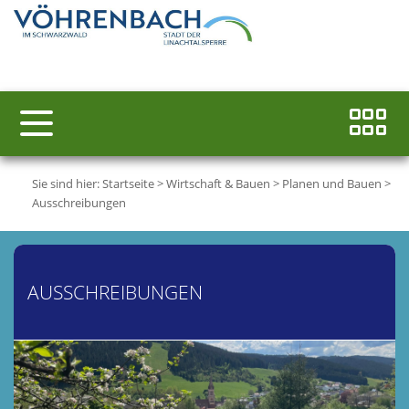
Sie sind hier:
Startseite
>
Wirtschaft & Bauen
>
Planen und Bauen
>
Ausschreibungen
AUSSCHREIBUNGEN