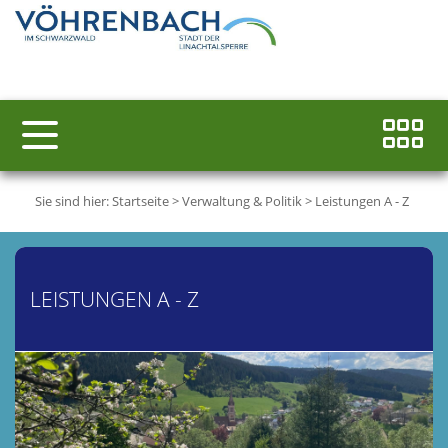
Sie sind hier:
Startseite
>
Verwaltung & Politik
>
Leistungen A - Z
LEISTUNGEN A - Z