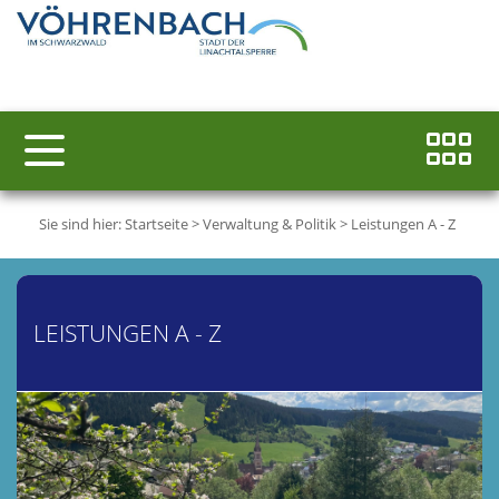
Sie sind hier:
Startseite
>
Verwaltung & Politik
>
Leistungen A - Z
LEISTUNGEN A - Z