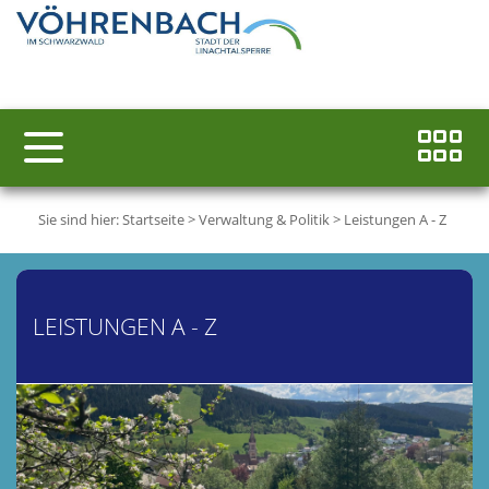
Sie sind hier:
Startseite
>
Verwaltung & Politik
>
Leistungen A - Z
LEISTUNGEN A - Z