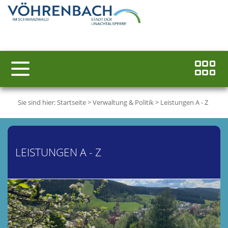
Sie sind hier:
Startseite
>
Verwaltung & Politik
>
Leistungen A - Z
LEISTUNGEN A - Z