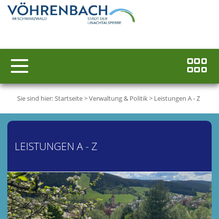
Sie sind hier:
Startseite
>
Verwaltung & Politik
>
Leistungen A - Z
LEISTUNGEN A - Z