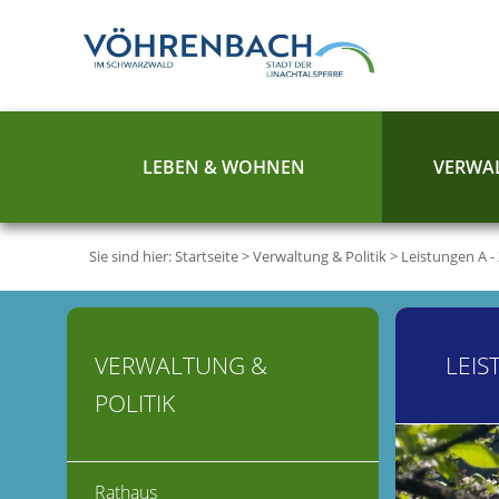
LEBEN & WOHNEN
VERWAL
Sie sind hier:
Startseite
>
Verwaltung & Politik
>
Leistungen A -
VERWALTUNG &
LEIS
POLITIK
Rathaus