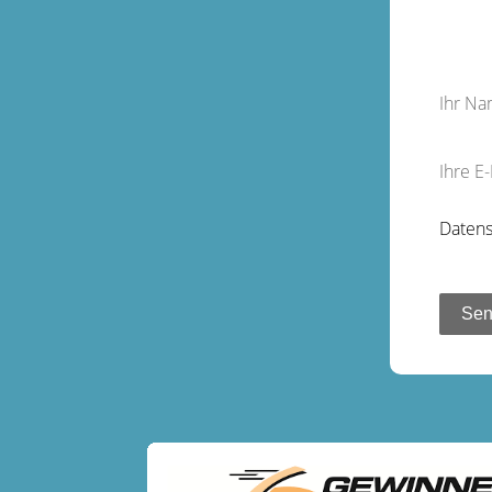
Ihr N
Ihre E
Datens