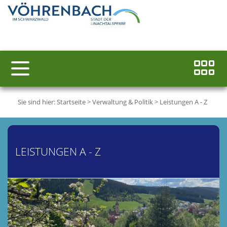
Sie sind hier:
Startseite
>
Verwaltung & Politik
>
Leistungen A - Z
LEISTUNGEN A - Z