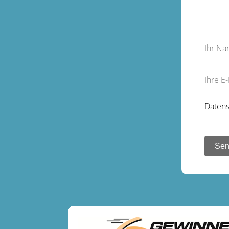
Ihr N
Ihre E
Datens