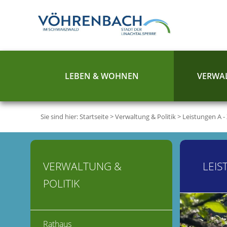
LEBEN & WOHNEN
VERWAL
Sie sind hier:
Startseite
>
Verwaltung & Politik
>
Leistungen A -
VERWALTUNG &
LEIS
POLITIK
Rathaus