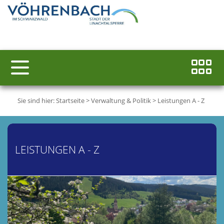
Sie sind hier:
Startseite
>
Verwaltung & Politik
>
Leistungen A - Z
LEISTUNGEN A - Z