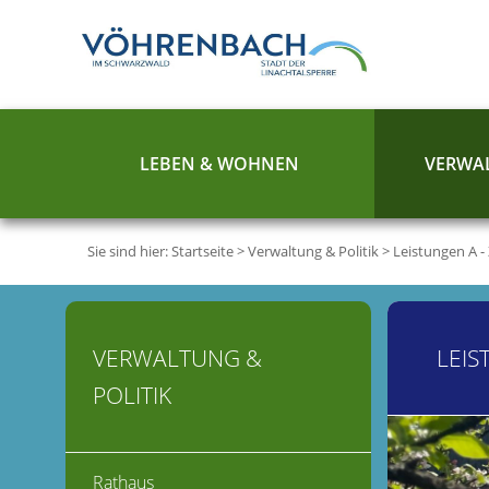
LEBEN & WOHNEN
VERWAL
Sie sind hier:
Startseite
>
Verwaltung & Politik
>
Leistungen A -
VERWALTUNG &
LEIS
POLITIK
Rathaus