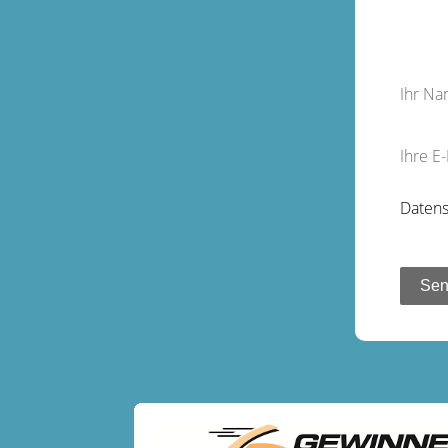
Ihr N
Ihre E
Datens