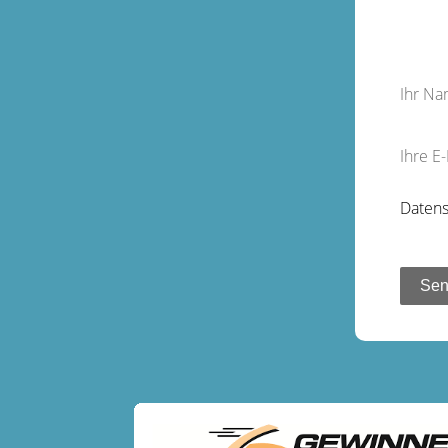
Ihr N
Ihre E
Datens