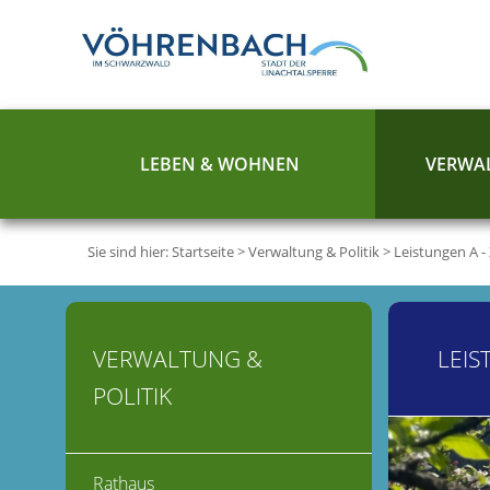
LEBEN & WOHNEN
VERWAL
Sie sind hier:
Startseite
>
Verwaltung & Politik
>
Leistungen A -
VERWALTUNG &
LEIS
POLITIK
Rathaus