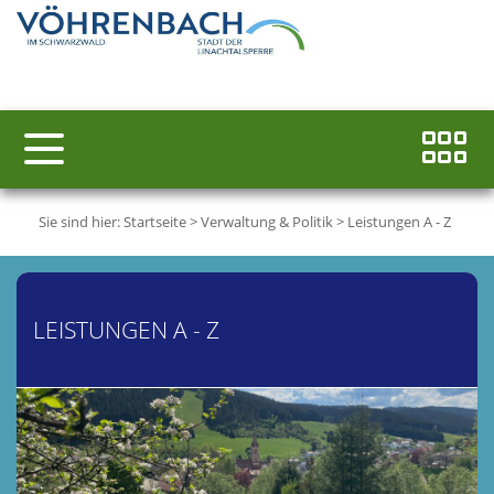
Sie sind hier:
Startseite
>
Verwaltung & Politik
>
Leistungen A - Z
LEISTUNGEN A - Z