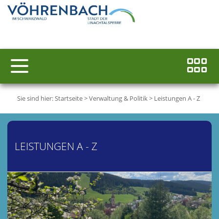
Sie sind hier:
Startseite
>
Verwaltung & Politik
>
Leistungen A - Z
LEISTUNGEN A - Z