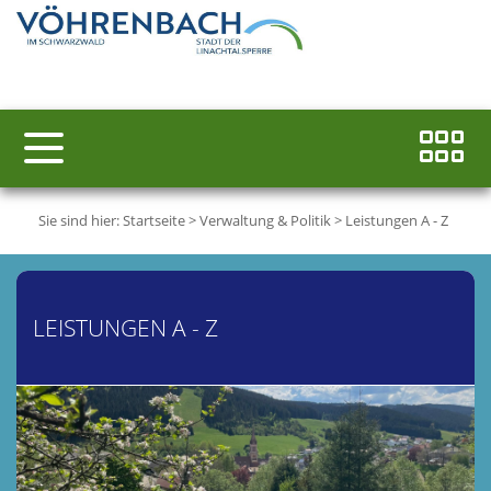
Sie sind hier:
Startseite
>
Verwaltung & Politik
>
Leistungen A - Z
LEISTUNGEN A - Z